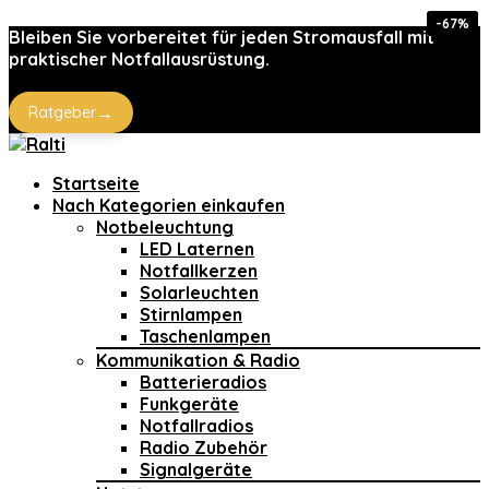
-33%
-52%
-67%
-15%
-7%
Bleiben Sie vorbereitet für jeden Stromausfall mit
praktischer Notfallausrüstung.
→
Ratgeber
Startseite
Nach Kategorien einkaufen
Notbeleuchtung
LED Laternen
Notfallkerzen
Solarleuchten
Stirnlampen
Taschenlampen
Kommunikation & Radio
Batterieradios
Funkgeräte
Notfallradios
Radio Zubehör
Signalgeräte