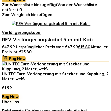
Zur Wunschliste hinzugefügt
Von der Wunschliste
entfernt
0
Zum Vergleich hinzufügen
Verlängerungskabel
REV Verlängerungskabel 5 m mit Kab...
€
47.99
Ursprünglicher Preis war: €47.99
€
15.80
Aktueller
Preis ist: €15.80.
Buy Now
UNITEC Euro-Verlängerung mit Stecker und Kupplung, 2
Meter, weiß
€
1.99
Buy Now
Über uns
Ralti
wurde für Menschen entwickelt, die bei