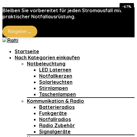
-34%
-34%
-64%
-23%
-25%
-67%
Bleiben Sie vorbereitet für jeden Stromausfall mit
praktischer Notfallausrüstung.
→
Ratgeber
Startseite
Nach Kategorien einkaufen
Notbeleuchtung
LED Laternen
Notfallkerzen
Solarleuchten
Stirnlampen
Taschenlampen
Kommunikation & Radio
Batterieradios
Funkgeräte
Notfallradios
Radio Zubehör
Signalgeräte