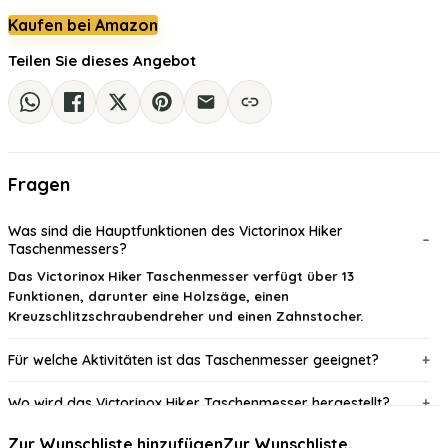
Preis
Preis
Kaufen bei Amazon
war:
ist:
€35.00
€22.99.
Teilen Sie dieses Angebot
Fragen
Was sind die Hauptfunktionen des Victorinox Hiker
Taschenmessers?
Das Victorinox Hiker Taschenmesser verfügt über 13
Funktionen, darunter eine Holzsäge, einen
Kreuzschlitzschraubendreher und einen Zahnstocher.
Für welche Aktivitäten ist das Taschenmesser geeignet?
Wo wird das Victorinox Hiker Taschenmesser hergestellt?
Zur Wunschliste hinzufügen
Zur Wunschliste
Ist das Taschenmesser leicht zu transportieren?