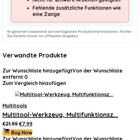
Fehlende zusätzliche Funktionen wie
eine Zange
KI-generiert basierend auf verfügbaren Produktinformationen. Prüfen
Sie Details immer im offiziellen Angebot.
Verwandte Produkte
Zur Wunschliste hinzugefügt
Von der Wunschliste
entfernt
0
Zum Vergleich hinzufügen
Multitools
Multitool-Werkzeug, Multifunktionsz...
Ursprünglicher
Aktueller
€
21.99
€
7.99
Preis
Preis
Buy Now
war:
ist:
Zur Wunschliste hinzugefügt
Von der Wunschliste