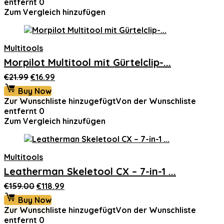
entfernt
0
Zum Vergleich hinzufügen
Multitools
Morpilot Multitool mit Gürtelclip-...
Ursprünglicher
Aktueller
€
21.99
€
16.99
Preis
Preis
Buy Now
war:
ist:
Zur Wunschliste hinzugefügt
Von der Wunschliste
€21.99
€16.99.
entfernt
0
Zum Vergleich hinzufügen
Multitools
Leatherman Skeletool CX – 7-in-1 ...
Ursprünglicher
Aktueller
€
159.00
€
118.99
Preis
Preis
Buy Now
war:
ist:
Zur Wunschliste hinzugefügt
Von der Wunschliste
€159.00
€118.99.
entfernt
0