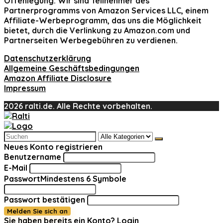
Offenlegung:
Wir sind Teilnehmer des
Partnerprogramms von Amazon Services LLC, einem
Affiliate-Werbeprogramm, das uns die Möglichkeit
bietet, durch die Verlinkung zu Amazon.com und
Partnerseiten Werbegebühren zu verdienen.
Datenschutzerklärung
Allgemeine Geschäftsbedingungen
Amazon Affiliate Disclosure
Impressum
2026 ralti.de. Alle Rechte vorbehalten.
Search
for:
Neues Konto registrieren
Benutzername
E-Mail
Passwort
Mindestens 6 Symbole
Passwort bestätigen
Melden Sie sich an
Sie haben bereits ein Konto?
Login