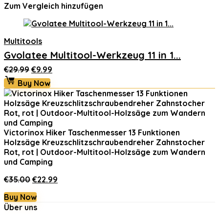
Zum Vergleich hinzufügen
Multitools
Gvolatee Multitool-Werkzeug 11 in 1...
Ursprünglicher
Aktueller
€
29.99
€
9.99
Preis
Preis
Buy Now
war:
ist:
€29.99
€9.99.
Victorinox Hiker Taschenmesser 13 Funktionen
Holzsäge Kreuzschlitzschraubendreher Zahnstocher
Rot, rot | Outdoor-Multitool-Holzsäge zum Wandern
und Camping
Ursprünglicher
Aktueller
€
35.00
€
22.99
Preis
Preis
Buy Now
war:
ist:
Über uns
€35.00
€22.99.