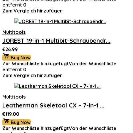
€21.99
€7.99.
entfernt
0
Zum Vergleich hinzufügen
Multitools
JOREST 19-in-1 Multibit-Schraubendr...
€
26.99
Buy Now
Zur Wunschliste hinzugefügt
Von der Wunschliste
entfernt
0
Zum Vergleich hinzufügen
Multitools
Leatherman Skeletool CX – 7-in-1 ...
€
119.00
Buy Now
Zur Wunschliste hinzugefügt
Von der Wunschliste