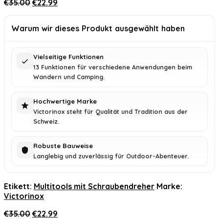
Ursprünglicher
Aktueller
€
35.00
€
22.99
Preis
Preis
war:
ist:
Warum wir dieses Produkt ausgewählt haben
€35.00
€22.99.
Vielseitige Funktionen
13 Funktionen für verschiedene Anwendungen beim
Wandern und Camping.
Hochwertige Marke
Victorinox steht für Qualität und Tradition aus der
Schweiz.
Robuste Bauweise
Langlebig und zuverlässig für Outdoor-Abenteuer.
Etikett:
Multitools mit Schraubendreher
Marke:
Victorinox
Ursprünglicher
Aktueller
€
35.00
€
22.99