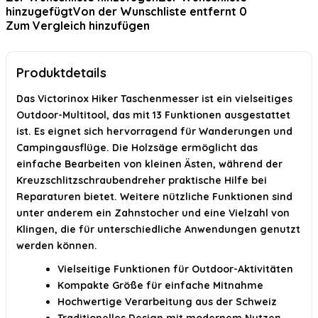
hinzugefügt
Von der Wunschliste entfernt
0
Zum Vergleich hinzufügen
Welche Materialien werden für das Taschenmesser
verwendet?
Produktdetails
Wie viele Funktionen hat das Victorinox Hiker Taschenmesser?
Das Victorinox Hiker Taschenmesser ist ein vielseitiges
KI-generiert aus verfügbaren Produktinformationen. Prüfen Sie Details
immer im offiziellen Angebot.
Outdoor-Multitool, das mit 13 Funktionen ausgestattet
ist. Es eignet sich hervorragend für Wanderungen und
Campingausflüge. Die Holzsäge ermöglicht das
einfache Bearbeiten von kleinen Ästen, während der
Kreuzschlitzschraubendreher praktische Hilfe bei
Reparaturen bietet. Weitere nützliche Funktionen sind
unter anderem ein Zahnstocher und eine Vielzahl von
Klingen, die für unterschiedliche Anwendungen genutzt
werden können.
Vielseitige Funktionen für Outdoor-Aktivitäten
Kompakte Größe für einfache Mitnahme
Hochwertige Verarbeitung aus der Schweiz