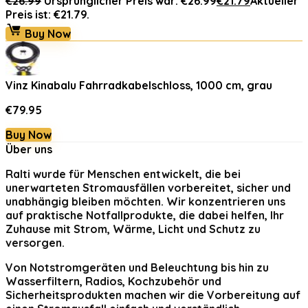
€
26.99
Ursprünglicher Preis war: €26.99
€
21.79
Aktueller
Preis ist: €21.79.
Buy Now
Vinz Kinabalu Fahrradkabelschloss, 1000 cm, grau
€
79.95
Buy Now
Über uns
Ralti
wurde für Menschen entwickelt, die bei
unerwarteten Stromausfällen vorbereitet, sicher und
unabhängig bleiben möchten. Wir konzentrieren uns
auf praktische Notfallprodukte, die dabei helfen, Ihr
Zuhause mit Strom, Wärme, Licht und Schutz zu
versorgen.
Von Notstromgeräten und Beleuchtung bis hin zu
Wasserfiltern, Radios, Kochzubehör und
Sicherheitsprodukten machen wir die Vorbereitung auf