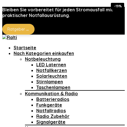
-52%
-27%
-15%
-19%
Bleiben Sie vorbereitet für jeden Stromausfall mit
praktischer Notfallausrüstung.
→
Ratgeber
Startseite
Nach Kategorien einkaufen
Notbeleuchtung
LED Laternen
Notfallkerzen
Solarleuchten
Stirnlampen
Taschenlampen
Kommunikation & Radio
Batterieradios
Funkgeräte
Notfallradios
Radio Zubehör
Signalgeräte