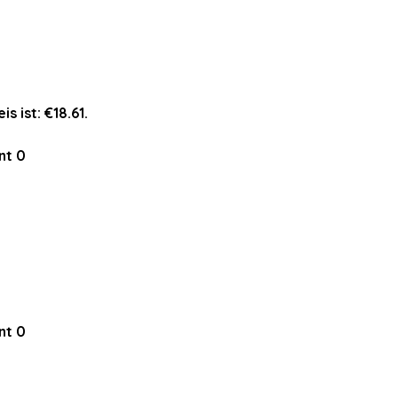
is ist: €18.61.
nt
0
nt
0