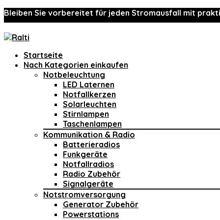
Bleiben Sie vorbereitet für jeden Stromausfall mit prakt
Startseite
Nach Kategorien einkaufen
Notbeleuchtung
LED Laternen
Notfallkerzen
Solarleuchten
Stirnlampen
Taschenlampen
Kommunikation & Radio
Batterieradios
Funkgeräte
Notfallradios
Radio Zubehör
Signalgeräte
Notstromversorgung
Generator Zubehör
Powerstations