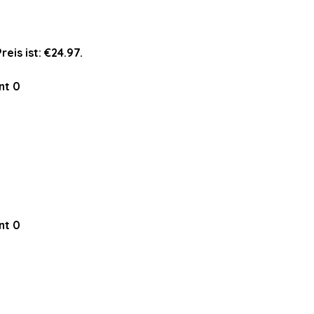
reis ist: €24.97.
nt
0
nt
0