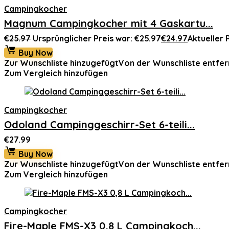
Campingkocher
Magnum Campingkocher mit 4 Gaskartu...
€
25.97
Ursprünglicher Preis war: €25.97
€
24.97
Aktueller P
Buy Now
Zur Wunschliste hinzugefügt
Von der Wunschliste entfer
Zum Vergleich hinzufügen
Campingkocher
Odoland Campinggeschirr-Set 6-teili...
€
27.99
Buy Now
Zur Wunschliste hinzugefügt
Von der Wunschliste entfer
Zum Vergleich hinzufügen
Campingkocher
Fire-Maple FMS-X3 0,8 L Campingkoch...