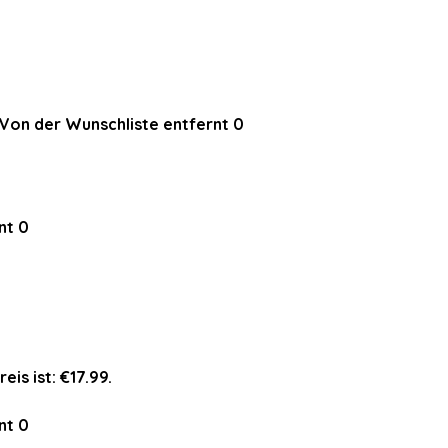
Von der Wunschliste entfernt
0
nt
0
eis ist: €17.99.
nt
0