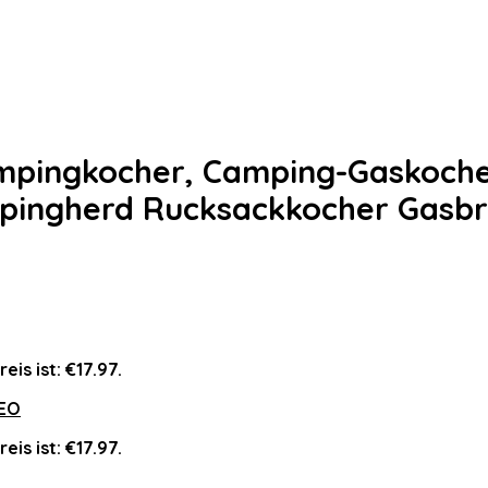
pingkocher, Camping-Gaskocher
pingherd Rucksackkocher Gasb
eis ist: €17.97.
EO
eis ist: €17.97.