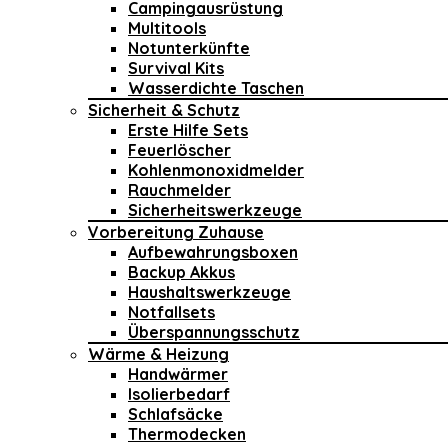
Campingausrüstung
Multitools
Notunterkünfte
Survival Kits
Wasserdichte Taschen
Sicherheit & Schutz
Erste Hilfe Sets
Feuerlöscher
Kohlenmonoxidmelder
Rauchmelder
Sicherheitswerkzeuge
Vorbereitung Zuhause
Aufbewahrungsboxen
Backup Akkus
Haushaltswerkzeuge
Notfallsets
Überspannungsschutz
Wärme & Heizung
Handwärmer
Isolierbedarf
Schlafsäcke
Thermodecken