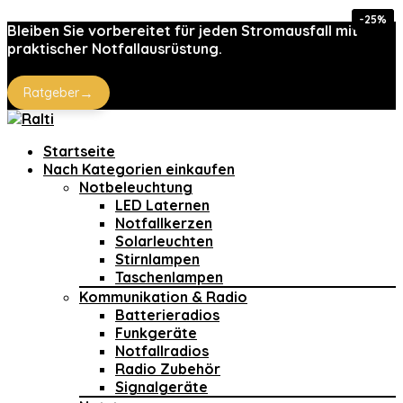
-26%
-25%
-18%
-15%
Bleiben Sie vorbereitet für jeden Stromausfall mit
praktischer Notfallausrüstung.
→
Ratgeber
Startseite
Nach Kategorien einkaufen
Notbeleuchtung
LED Laternen
Notfallkerzen
Solarleuchten
Stirnlampen
Taschenlampen
Kommunikation & Radio
Batterieradios
Funkgeräte
Notfallradios
Radio Zubehör
Signalgeräte