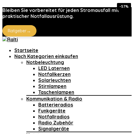
-27%
-57%
-15%
-15%
-16%
Bleiben Sie vorbereitet für jeden Stromausfall mit
praktischer Notfallausrüstung.
→
Ratgeber
Startseite
Nach Kategorien einkaufen
Notbeleuchtung
LED Laternen
Notfallkerzen
Solarleuchten
Stirnlampen
Taschenlampen
Kommunikation & Radio
Batterieradios
Funkgeräte
Notfallradios
Radio Zubehör
Signalgeräte