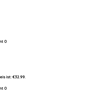
nt
0
eis ist: €32.99.
nt
0