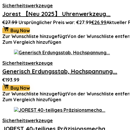
Sicherheitswerkzeuge
Jorest 【Neu 2025】 Uhrenwerkzeug...
€
27.99
Ursprünglicher Preis war: €27.99
€
26.99
Aktueller P
Buy Now
Zur Wunschliste hinzugefügt
Von der Wunschliste entfer
Zum Vergleich hinzufügen
Sicherheitswerkzeuge
Generisch Erdungsstab, Hochspannung...
€
193.99
Buy Now
Zur Wunschliste hinzugefügt
Von der Wunschliste entfer
Zum Vergleich hinzufügen
Sicherheitswerkzeuge
JOREST 40-teiliges Präzisionsmecha...