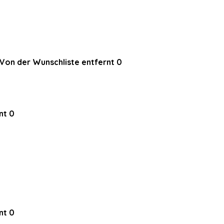
Von der Wunschliste entfernt
0
nt
0
nt
0