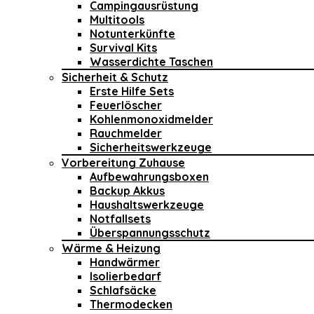
Campingausrüstung
Multitools
Notunterkünfte
Survival Kits
Wasserdichte Taschen
Sicherheit & Schutz
Erste Hilfe Sets
Feuerlöscher
Kohlenmonoxidmelder
Rauchmelder
Sicherheitswerkzeuge
Vorbereitung Zuhause
Aufbewahrungsboxen
Backup Akkus
Haushaltswerkzeuge
Notfallsets
Überspannungsschutz
Wärme & Heizung
Handwärmer
Isolierbedarf
Schlafsäcke
Thermodecken