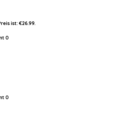
reis ist: €26.99.
nt
0
nt
0