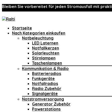
Bleiben Sie vorbereitet für jeden Stromausfall mit prakt
Startseite
Nach Kategorien einkaufen
Notbeleuchtung
LED Laternen
Notfallkerzen
Solarleuchten
Stirnlampen
Taschenlampen
Kommunikation & Radio
Batterieradios
Funkgeräte
Notfallradios
Radio Zubehör
Signalgeräte
Notstromversorgung
Generator Zubehör
Powerstations