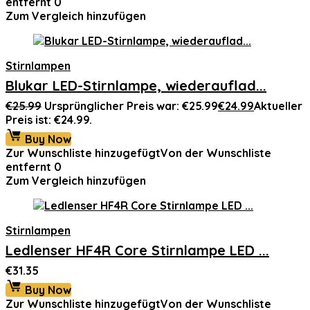
entfernt
0
Zum Vergleich hinzufügen
Stirnlampen
Blukar LED-Stirnlampe, wiederauflad...
€
25.99
Ursprünglicher Preis war: €25.99
€
24.99
Aktueller
Preis ist: €24.99.
Buy Now
Zur Wunschliste hinzugefügt
Von der Wunschliste
entfernt
0
Zum Vergleich hinzufügen
Stirnlampen
Ledlenser HF4R Core Stirnlampe LED ...
€
31.35
Buy Now
Zur Wunschliste hinzugefügt
Von der Wunschliste