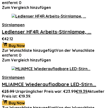
entfernt
0
Zum Vergleich hinzufügen
Stirnlampen
Ledlenser HF4R Arbeits-Stirnlampe, ...
€
42.12
Buy Now
Zur Wunschliste hinzugefügt
Von der Wunschliste
entfernt
0
Zum Vergleich hinzufügen
Stirnlampen
MLIAIMCE Wiederaufladbare LED-Stirn...
€
23.99
Ursprünglicher Preis war: €23.99
€
19.39
Aktueller
Preis ist: €19.39.
Buy Now
Zur Wunschliste hinzugefügt
Von der Wunschliste