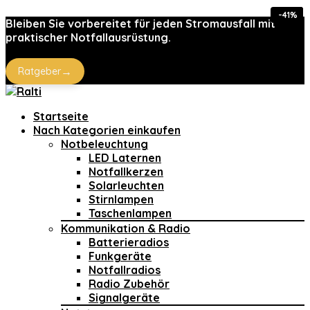
-55%
-19%
-41%
-4%
Bleiben Sie vorbereitet für jeden Stromausfall mit
praktischer Notfallausrüstung.
→
Ratgeber
Startseite
Nach Kategorien einkaufen
Notbeleuchtung
LED Laternen
Notfallkerzen
Solarleuchten
Stirnlampen
Taschenlampen
Kommunikation & Radio
Batterieradios
Funkgeräte
Notfallradios
Radio Zubehör
Signalgeräte