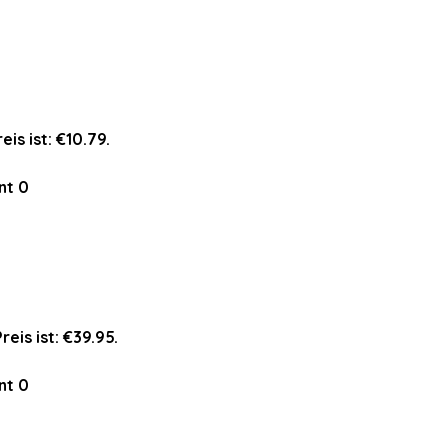
eis ist: €10.79.
nt
0
reis ist: €39.95.
nt
0