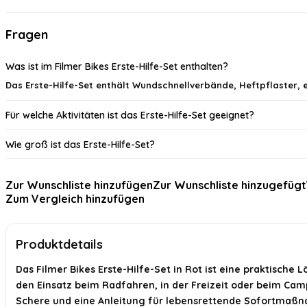
Fragen
Was ist im Filmer Bikes Erste-Hilfe-Set enthalten?
Das Erste-Hilfe-Set enthält Wundschnellverbände, Heftpflaster,
Für welche Aktivitäten ist das Erste-Hilfe-Set geeignet?
Wie groß ist das Erste-Hilfe-Set?
Wie viel wiegt das Erste-Hilfe-Set?
Zur Wunschliste hinzufügen
Zur Wunschliste hinzugefügt
Zum Vergleich hinzufügen
Wie ist das Erste-Hilfe-Set verpackt?
Wie bewerten Kunden das Erste-Hilfe-Set?
Produktdetails
KI-generiert aus verfügbaren Produktinformationen. Prüfen Sie Details immer 
Das Filmer Bikes Erste-Hilfe-Set in Rot ist eine praktische 
den Einsatz beim Radfahren, in der Freizeit oder beim Camp
Schere und eine Anleitung für lebensrettende Sofortmaß