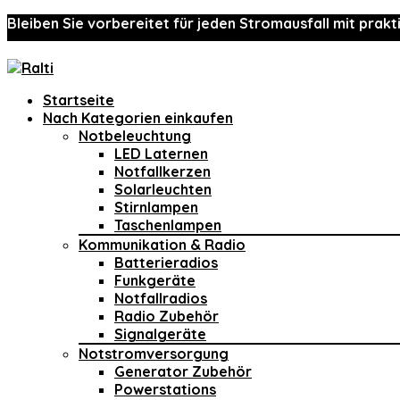
Bleiben Sie vorbereitet für jeden Stromausfall mit prakt
Startseite
Nach Kategorien einkaufen
Notbeleuchtung
LED Laternen
Notfallkerzen
Solarleuchten
Stirnlampen
Taschenlampen
Kommunikation & Radio
Batterieradios
Funkgeräte
Notfallradios
Radio Zubehör
Signalgeräte
Notstromversorgung
Generator Zubehör
Powerstations