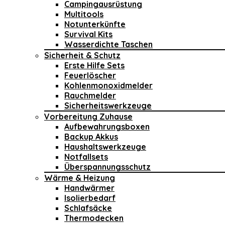
Campingausrüstung
Multitools
Notunterkünfte
Survival Kits
Wasserdichte Taschen
Sicherheit & Schutz
Erste Hilfe Sets
Feuerlöscher
Kohlenmonoxidmelder
Rauchmelder
Sicherheitswerkzeuge
Vorbereitung Zuhause
Aufbewahrungsboxen
Backup Akkus
Haushaltswerkzeuge
Notfallsets
Überspannungsschutz
Wärme & Heizung
Handwärmer
Isolierbedarf
Schlafsäcke
Thermodecken