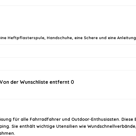
 eine Heftpflasterspule, Handschuhe, eine Schere und eine Anleitu
Von der Wunschliste entfernt
0
im offiziellen Angebot.
Lösung für alle Fahrradfahrer und Outdoor-Enthusiasten. Diese Er
ing. Sie enthält wichtige Utensilien wie Wundschnellverbände,
nahmen.