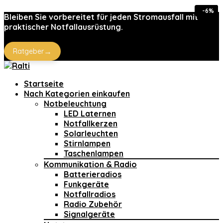
-53%
-13%
-6%
Bleiben Sie vorbereitet für jeden Stromausfall mit
praktischer Notfallausrüstung.
→
Ratgeber
Startseite
Nach Kategorien einkaufen
Notbeleuchtung
LED Laternen
Notfallkerzen
Solarleuchten
Stirnlampen
Taschenlampen
Kommunikation & Radio
Batterieradios
Funkgeräte
Notfallradios
Radio Zubehör
Signalgeräte