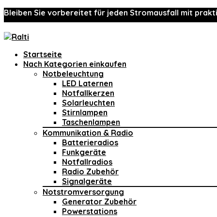
Bleiben Sie vorbereitet für jeden Stromausfall mit prakt
Startseite
Nach Kategorien einkaufen
Notbeleuchtung
LED Laternen
Notfallkerzen
Solarleuchten
Stirnlampen
Taschenlampen
Kommunikation & Radio
Batterieradios
Funkgeräte
Notfallradios
Radio Zubehör
Signalgeräte
Notstromversorgung
Generator Zubehör
Powerstations