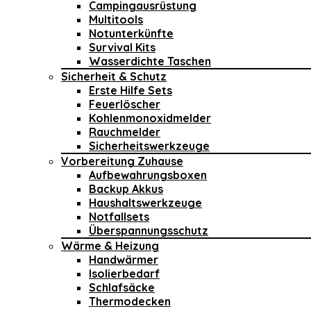
Campingausrüstung
Multitools
Notunterkünfte
Survival Kits
Wasserdichte Taschen
Sicherheit & Schutz
Erste Hilfe Sets
Feuerlöscher
Kohlenmonoxidmelder
Rauchmelder
Sicherheitswerkzeuge
Vorbereitung Zuhause
Aufbewahrungsboxen
Backup Akkus
Haushaltswerkzeuge
Notfallsets
Überspannungsschutz
Wärme & Heizung
Handwärmer
Isolierbedarf
Schlafsäcke
Thermodecken