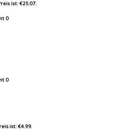
reis ist: €25.07.
nt
0
nt
0
eis ist: €4.99.