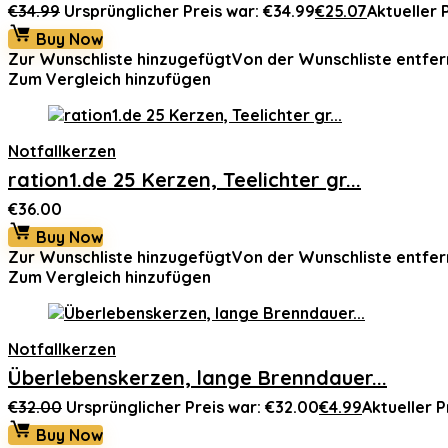
€
34.99
Ursprünglicher Preis war: €34.99
€
25.07
Aktueller P
Buy Now
Zur Wunschliste hinzugefügt
Von der Wunschliste entfer
Zum Vergleich hinzufügen
Notfallkerzen
ration1.de 25 Kerzen, Teelichter gr...
€
36.00
Buy Now
Zur Wunschliste hinzugefügt
Von der Wunschliste entfer
Zum Vergleich hinzufügen
Notfallkerzen
Überlebenskerzen, lange Brenndauer...
€
32.00
Ursprünglicher Preis war: €32.00
€
4.99
Aktueller Pr
Buy Now