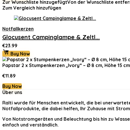
Zur Wunschliste hinzugefügt
Von der Wunschliste entfer
Zum Vergleich hinzufügen
Notfallkerzen
Glocusent Campinglampe & Zeltl...
€
23.99
Buy Now
Papstar 2 x Stumpenkerzen „Ivory“ – Ø 8 cm, Höhe 15 c
€
11.89
Buy Now
Über uns
Ralti
wurde für Menschen entwickelt, die bei unerwartet
Notfallprodukte, die dabei helfen, Ihr Zuhause mit Stro
Von Notstromgeräten und Beleuchtung bis hin zu Wasser
einfach und verständlich.