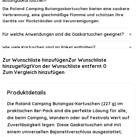
Butangaskartuschen?
Die Roland Camping Butangaskartuschen bieten eine saubere
Verbrennung, eine gleichmäßige Flamme und schützen Ihre
Geräte vor Rückständen und Verunreinigungen.
Für welche Anwendungen sind die Gaskartuschen geeignet?
Wie viele Kartuschen sind im Paket enthalten?
Zur Wunschliste hinzufügen
Zur Wunschliste
Sind die Kartuschen wiederbefüllbar?
hinzugefügt
Von der Wunschliste entfernt
0
Zum Vergleich hinzufügen
Welches Sicherheitsmerkmal haben die Kartuschen?
Passen die Kartuschen in alle Gasgeräte?
Produktdetails
KI-generiert aus verfügbaren Produktinformationen. Prüfen Sie Details
Die Roland Camping Butangas-Kartuschen (227 g) im
immer im offiziellen Angebot.
praktischen 8er-Pack sind die perfekte Lösung für alle,
die beim Camping, Wandern oder auf Festivals Wert auf
Zuverlässigkeit legen. Diese Gaskartuschen sind mit
einem universellen Bajonettverschluss ausgestattet,