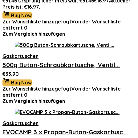
€
31.46
Ursprünglicher Preis war: €31.46
€
16.97
Aktueller
Preis ist: €16.97.
Buy Now
Zur Wunschliste hinzugefügt
Von der Wunschliste
entfernt
0
Zum Vergleich hinzufügen
Gaskartuschen
500g Butan-Schraubkartusche, Ventil...
€
33.90
Buy Now
Zur Wunschliste hinzugefügt
Von der Wunschliste
entfernt
0
Zum Vergleich hinzufügen
Gaskartuschen
EVOCAMP 3 x Propan-Butan-Gaskartusc...